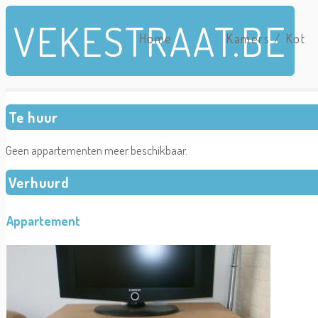
Overslaan en naar de inhoud gaan
VEKESTRAAT.BE
Home
Kamers / Kot
Te huur
Geen appartementen meer beschikbaar.
Verhuurd
Appartement