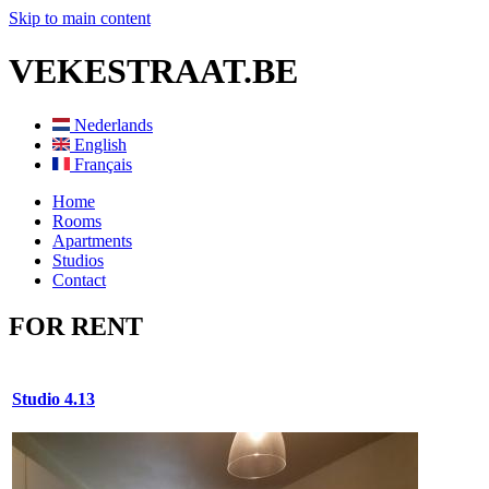
Skip to main content
VEKESTRAAT.BE
Nederlands
English
Français
Home
Rooms
Apartments
Studios
Contact
FOR RENT
Studio 4.13